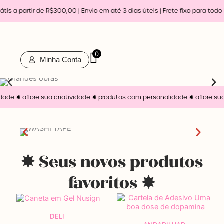
Ir
s a partir de R$300,00 | Envio em até 3 dias úteis |
Frete fixo para todo Br
para
o
conteúdo
0
Minha Conta
ade ✸ aflore sua criatividade ✸
produtos com personalidade ✸ aflore sua
✸ Seus novos produtos
favoritos ✸
DELI