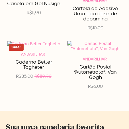
ANDARILHAR
Caneta em Gel Nusign
Cartela de Adesivo
R$
11,90
Uma boa dose de
dopamina
R$
10,00
O
O
Sale!
preço
preço
ANDARILHAR
original
atual
ANDARILHAR
era:
é:
Caderno Better
R$59,90.
R$35,00.
Cartão Postal
Togheter
“Autorretrato”, Van
R$
35,00
R$
59,90
Gogh
R$
6,00
Sua nova papelaria favorita