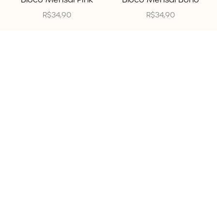
R$
34,90
R$
34,90
MAGNÓLIA
MAGNÓLIA
Bloco Lista de
Bloco Financeiro
Compras
Concreto
R$
24,90
R$
34,90
MAGNÓLIA
MAGNÓLIA
Bloco Diário Miranda
Bloco Cuidado com
R$
24,90
Plantas
R$
24,90