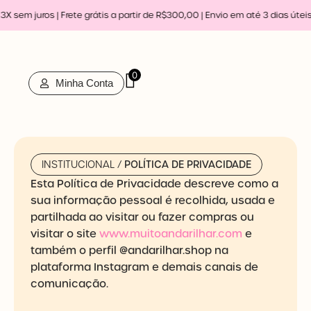
Ir
sem juros | Frete grátis a partir de R$300,00 | Envio em até 3 dias úteis |
para
o
conteúdo
0
Minha Conta
INSTITUCIONAL /
POLÍTICA DE PRIVACIDADE
Esta Política de Privacidade descreve como a
sua informação pessoal é recolhida, usada e
partilhada ao visitar ou fazer compras ou
visitar o site
www.muitoandarilhar.com
e
também o perfil @andarilhar.shop na
plataforma Instagram e demais canais de
comunicação.