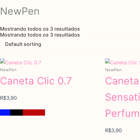
NewPen
Mostrando todos os 3 resultados
Mostrando todos os 3 resultados
NewPen
NewPen
Caneta Clic 0.7
Caneta 
Categorias de produto
Sensat
R$
3,90
Perfum
Azul
Preto
Vermelho
R$
3,90