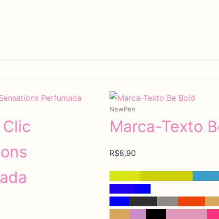
Em estoque
NewPen
Clic
Marca-Texto B
ions
R$
8,90
ada
Amarelo
Amarelo Neon
Azul C
Escuro
Azul
Neon
Blender
Cinza
Laranja
Lar
Claro
Lilás
Preto
Rosa Claro
Ro