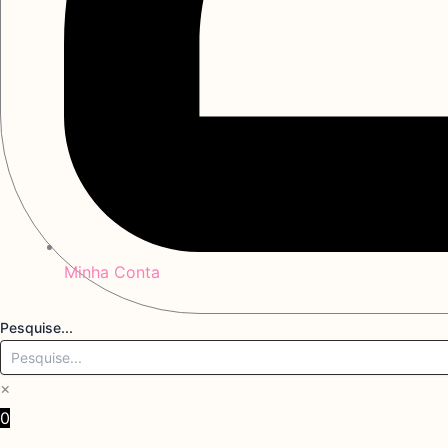
Minha Conta
Pesquise...
×
0