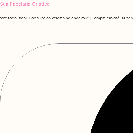
Ir
Sua Papelaria Criativa
para
para todo Brasil. Consulte os valores no checkout | Compre em até 3X sem ju
o
conteúdo