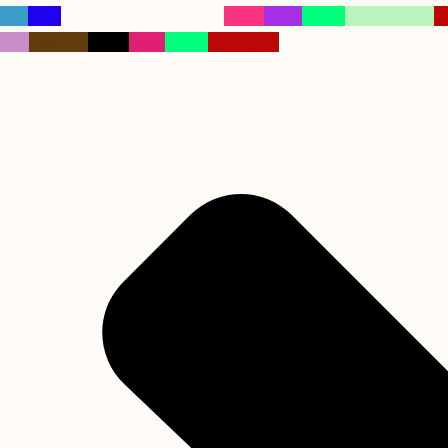
laro
Azul
Neon
Roxo
Verde
Verde Claro
V
Lilás
Marrom
Preto
Rosa
Verde
Vermelho