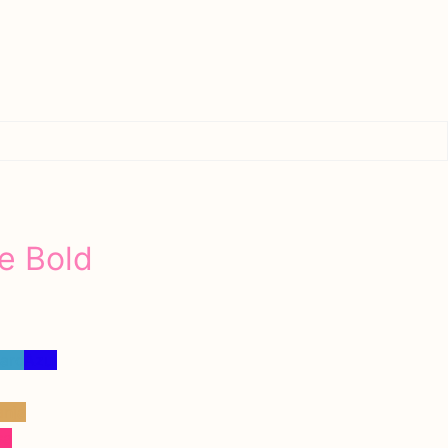
Promoção
e Bold
laro
Azul
anja
sa