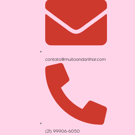
contato@muitoandarilhar.com
(21) 99906-6050