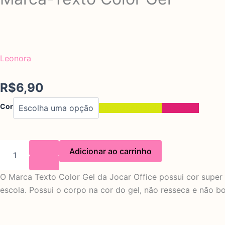
Por
Leonora
R$
6,90
Marca-
Cor
Amarelo
Amarelo
Rosa
Rosa
Texto
Color
Gel
quantidade
Adicionar ao carrinho
O Marca Texto Color Gel da Jocar Office possui cor super fl
escola. Possui o corpo na cor do gel, não resseca e não bo
CARACTERÍSTICAS