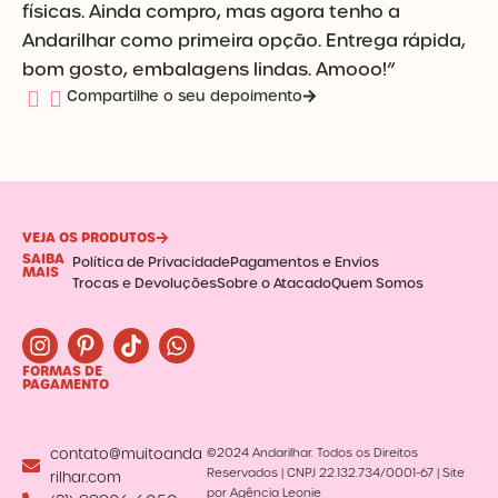
físicas. Ainda compro, mas agora tenho a
Andarilhar como primeira opção. Entrega rápida,
bom gosto, embalagens lindas. Amooo!”
Compartilhe o seu depoimento
VEJA OS PRODUTOS
SAIBA
Política de Privacidade
Pagamentos e Envios
MAIS
Trocas e Devoluções
Sobre o Atacado
Quem Somos
I
P
T
W
n
i
i
h
FORMAS DE
s
n
k
a
PAGAMENTO
t
t
t
t
a
e
o
s
g
r
k
a
contato@muitoanda
©2024 Andarilhar. Todos os Direitos
r
e
p
Reservados | CNPJ 22.132.734/0001-67 | Site
rilhar.com
a
s
p
por Agência Leonie