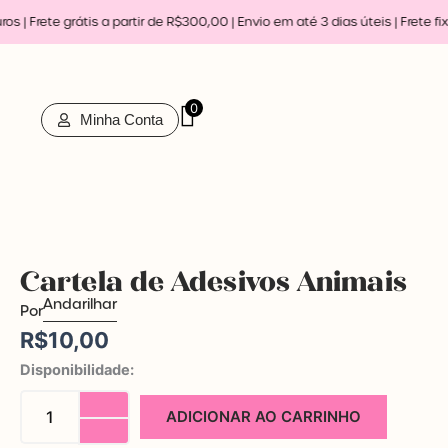
Ir
 | Frete grátis a partir de R$300,00 | Envio em até 3 dias úteis |
Frete fix
para
o
conteúdo
0
Minha Conta
Cartela de Adesivos Animais
Andarilhar
Por
R$
10,00
Cartela
Disponibilidade:
de
Adesivos
ADICIONAR AO CARRINHO
Animais
quantidade