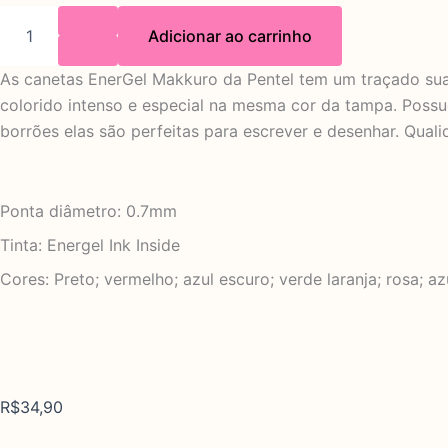
0.7
Adicionar ao carrinho
quantidade
As canetas EnerGel Makkuro da Pentel tem um traçado suav
colorido intenso e especial na mesma cor da tampa. Possu
borrões elas são perfeitas para escrever e desenhar. Qual
CARACTERÍSTICAS
Ponta diâmetro: 0.7mm
Tinta: Energel Ink Inside
Cores: Preto; vermelho; azul escuro; verde laranja; rosa; azu
Descubra mais produtos incríveis
R$
34,90