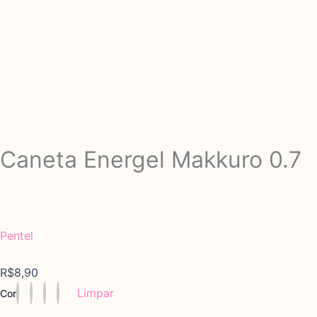
Caneta Energel Makkuro 0.7
Por
Pentel
R$
8,90
Caneta
Limpar
Cor
Energel
Makkuro