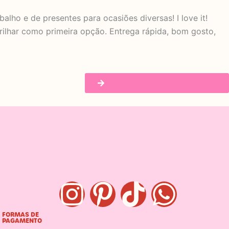
alho e de presentes para ocasiões diversas! I love it!
rilhar como primeira opção. Entrega rápida, bom gosto,
Compartilhe o seu depoimento
I
P
T
W
n
i
i
h
FORMAS DE
PAGAMENTO