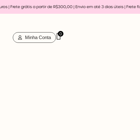
Ir
s | Frete grátis a partir de R$300,00 | Envio em até 3 dias úteis |
Frete fi
para
o
conteúdo
0
Minha Conta