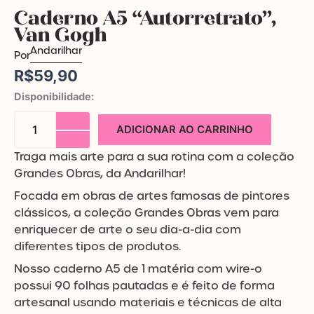
Caderno A5 “Autorretrato”,
Van Gogh
Andarilhar
Por
R$
59,90
Caderno
Disponibilidade:
A5
"Autorretrato",
ADICIONAR AO CARRINHO
Van
Gogh
Traga mais arte para a sua rotina com a coleção
quantidade
Grandes Obras, da Andarilhar!
Focada em obras de artes famosas de pintores
clássicos, a coleção Grandes Obras vem para
enriquecer de arte o seu dia-a-dia com
diferentes tipos de produtos.
Nosso caderno A5 de 1 matéria com wire-o
possui 90 folhas pautadas e é feito de forma
artesanal usando materiais e técnicas de alta