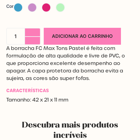
Borracha
Cor
Max
Tons
Pastel
quantidade
ADICIONAR AO CARRINHO
A borracha FC Max Tons Pastel é feita com
formulação de alta qualidade e livre de PVC, o
que proporciona excelente desempenho ao
apagar. A capa protetora da borracha evita a
sujeira, as cores são super fofas.
CARACTERÍSTICAS
Tamanho: 42 x 21 x 11 mm
Descubra mais produtos
incríveis