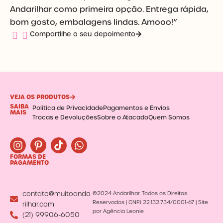
Andarilhar como primeira opção. Entrega rápida,
bom gosto, embalagens lindas. Amooo!”
Compartilhe o seu depoimento
VEJA OS PRODUTOS
SAIBA
Política de Privacidade
Pagamentos e Envios
MAIS
Trocas e Devoluções
Sobre o Atacado
Quem Somos
I
P
T
W
n
i
i
h
FORMAS DE
s
n
k
a
PAGAMENTO
t
t
t
t
a
e
o
s
g
r
k
a
contato@muitoanda
©2024 Andarilhar. Todos os Direitos
r
e
p
Reservados | CNPJ 22.132.734/0001-67 | Site
rilhar.com
a
s
p
por Agência Leonie
(21) 99906-6050
m
t