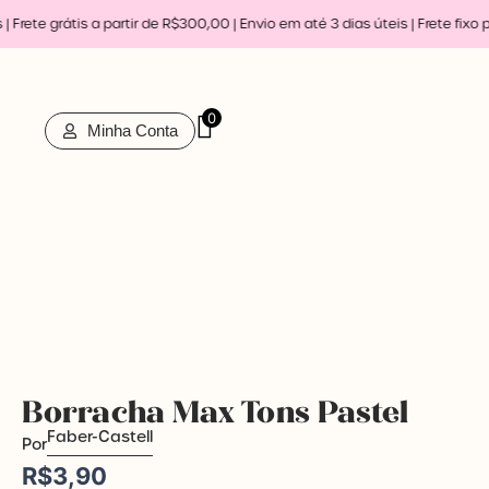
Ir
Frete grátis a partir de R$300,00 | Envio em até 3 dias úteis |
Frete fixo p
para
o
conteúdo
0
Minha Conta
Borracha Max Tons Pastel
Faber-Castell
Por
R$
3,90