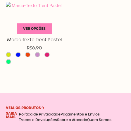
várias
As
variantes.
opções
As
podem
opções
ser
VER OPÇÕES
podem
escolhidas
LEONORA
ser
na
Marca-Texto Trent Pastel
escolhidas
página
R$
6,90
na
do
página
produto
do
Este
produto
produto
tem
várias
variantes.
As
VEJA OS PRODUTOS
SAIBA
opções
Política de Privacidade
Pagamentos e Envios
MAIS
Trocas e Devoluções
Sobre o Atacado
Quem Somos
podem
ser