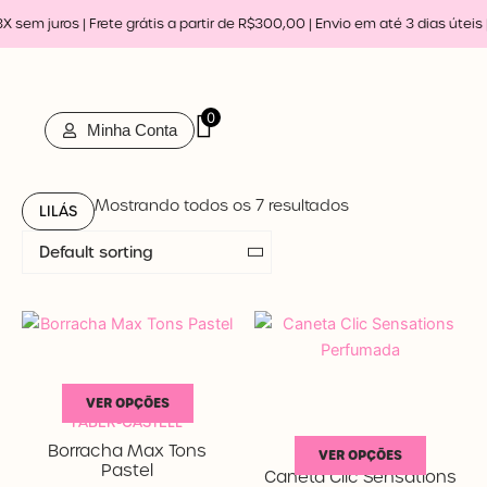
Ir
sem juros | Frete grátis a partir de R$300,00 | Envio em até 3 dias úteis 
para
o
conteúdo
0
Minha Conta
Mostrando todos os 7 resultados
LILÁS
Em estoque
VER OPÇÕES
Promoção
FABER-CASTELL
NEWPEN
Borracha Max Tons
Categorias de produto
VER OPÇÕES
Pastel
Caneta Clic Sensations