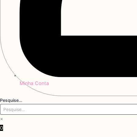
Minha Conta
Pesquise...
×
0