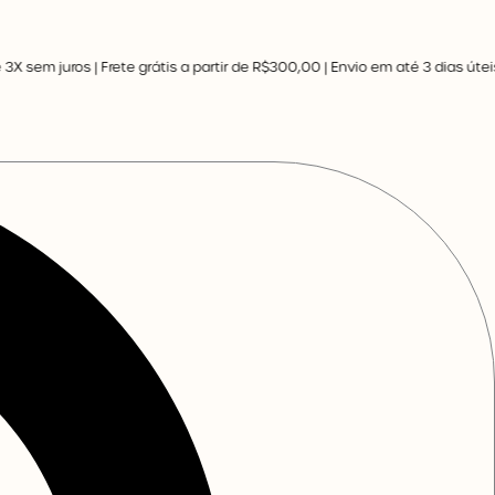
m juros | Frete grátis a partir de R$300,00 | Envio em até 3 dias úteis |
Fr