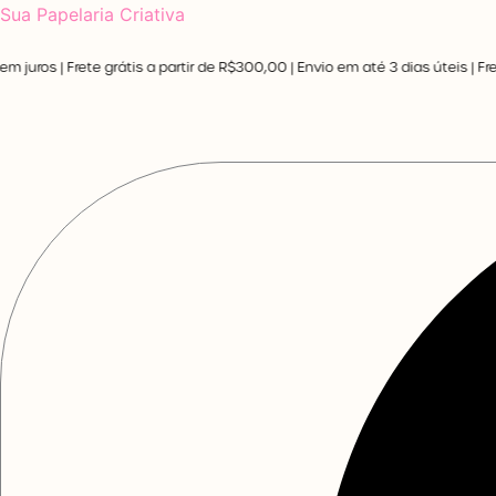
Ir
Sua Papelaria Criativa
para
s | Frete grátis a partir de R$300,00 | Envio em até 3 dias úteis |
Frete fi
o
conteúdo