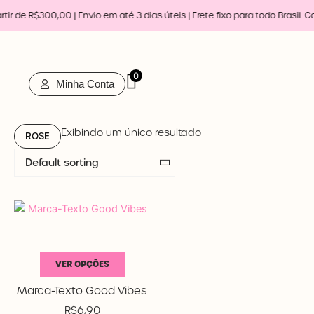
Ir
rtir de R$300,00 | Envio em até 3 dias úteis |
Frete fixo para todo Brasil. 
para
o
conteúdo
0
Minha Conta
Exibindo um único resultado
ROSE
Em estoque
VER OPÇÕES
Promoção
LEONORA
Marca-Texto Good Vibes
Categorias de produto
R$
6,90