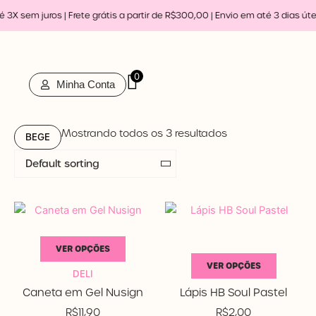
Ir
3X sem juros | Frete grátis a partir de R$300,00 | Envio em até 3 dias útei
para
o
conteúdo
0
Minha Conta
Mostrando todos os 3 resultados
BEGE
VER OPÇÕES
Em estoque
VER OPÇÕES
Promoção
DELI
BRW
Caneta em Gel Nusign
Lápis HB Soul Pastel
Categorias de produto
R$
11,90
R$
2,00