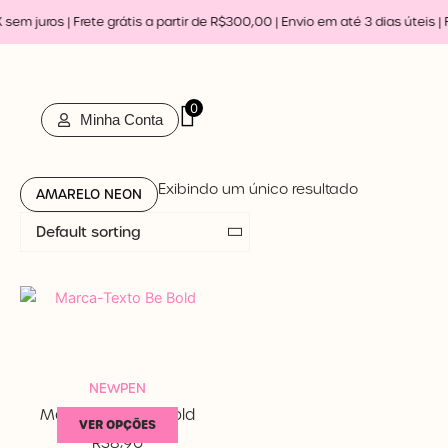
Ir
em juros | Frete grátis a partir de R$300,00 | Envio em até 3 dias úteis |
F
para
o
conteúdo
0
Minha Conta
Exibindo um único resultado
AMARELO NEON
Em estoque
Promoção
NEWPEN
Marca-Texto Be Bold
Categorias de produto
VER OPÇÕES
R$
8,90