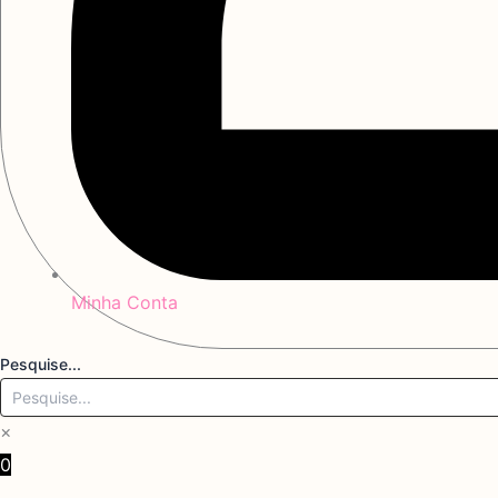
Minha Conta
Pesquise...
×
0