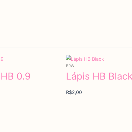
Em estoque
BRW
 HB 0.9
Lápis HB Blac
R$
2,00