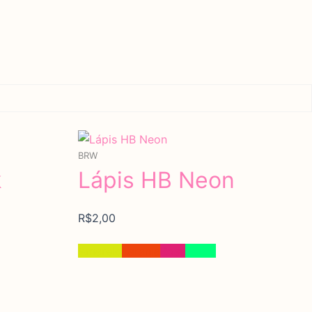
Promoção
BRW
k
Lápis HB Neon
R$
2,00
Amarelo
Laranja
Rosa
Verde