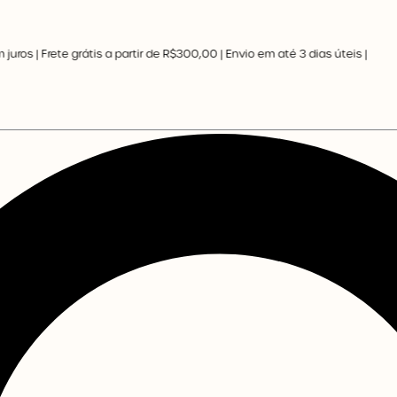
uros | Frete grátis a partir de R$300,00 | Envio em até 3 dias úteis |