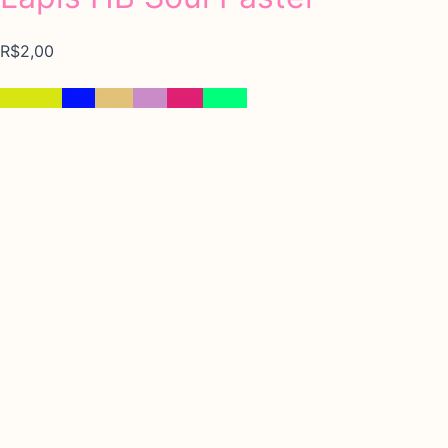
R$
2,00
Amarelo
Azul
Bege
Lilás
Rosa
Verde